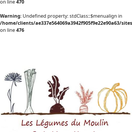
on line
470
Warning
: Undefined property: stdClass::$menualign in
/home/clients/ae337e564069a3942f905f9e22e90a63/site
on line
476