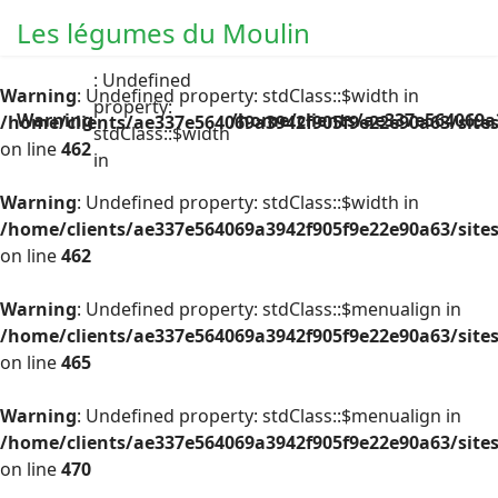
Les légumes du Moulin
: Undefined
Warning
: Undefined property: stdClass::$width in
property:
Warning
/home/clients/ae337e564069a
/home/clients/ae337e564069a3942f905f9e22e90a63/site
stdClass::$width
on line
462
in
Warning
: Undefined property: stdClass::$width in
/home/clients/ae337e564069a3942f905f9e22e90a63/site
on line
462
Warning
: Undefined property: stdClass::$menualign in
/home/clients/ae337e564069a3942f905f9e22e90a63/site
on line
465
Warning
: Undefined property: stdClass::$menualign in
/home/clients/ae337e564069a3942f905f9e22e90a63/site
on line
470