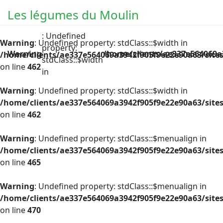
Les légumes du Moulin
: Undefined
Warning
: Undefined property: stdClass::$width in
property:
Warning
/home/clients/ae337e564069a
/home/clients/ae337e564069a3942f905f9e22e90a63/site
stdClass::$width
on line
462
in
Warning
: Undefined property: stdClass::$width in
/home/clients/ae337e564069a3942f905f9e22e90a63/site
on line
462
Warning
: Undefined property: stdClass::$menualign in
/home/clients/ae337e564069a3942f905f9e22e90a63/site
on line
465
Warning
: Undefined property: stdClass::$menualign in
/home/clients/ae337e564069a3942f905f9e22e90a63/site
on line
470